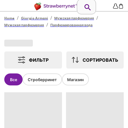
/
/
/
Home
Giorgio Armani
Мужская парфюмерия
/
Мужская парфюмерия
Парфюмированная вода
ФИЛЬТР
СОРТИРОВАТЬ
Все
Строберринет
Магазин