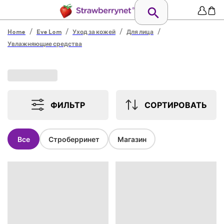
/
/
/
/
Home
Eve Lom
Уход за кожей
Для лица
Увлажняющие средства
ФИЛЬТР
СОРТИРОВАТЬ
Все
Строберринет
Магазин