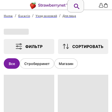
/
/
/
Home
Eucerin
Уход за кожей
Для лица
ФИЛЬТР
СОРТИРОВАТЬ
Все
Строберринет
Магазин