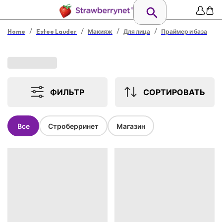
/
/
/
/
Home
Estee Lauder
Макияж
Для лица
Праймер и база
ФИЛЬТР
СОРТИРОВАТЬ
Все
Строберринет
Магазин