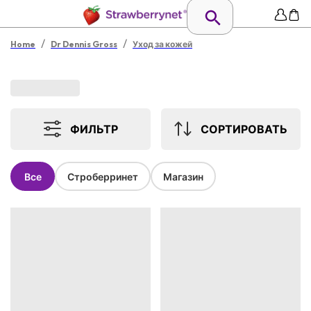
/
/
Home
Dr Dennis Gross
Уход за кожей
ФИЛЬТР
СОРТИРОВАТЬ
Все
Строберринет
Магазин