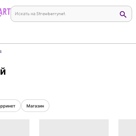
а
ей
рринет
Магазин