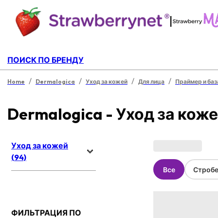
|
ПОИСК ПО БРЕНДУ
/
/
/
/
Home
Dermalogica
Уход за кожей
Для лица
Праймер и баз
Dermalogica - Уход за кож
Уход за кожей
(94)
Все
Стробе
ФИЛЬТРАЦИЯ ПО