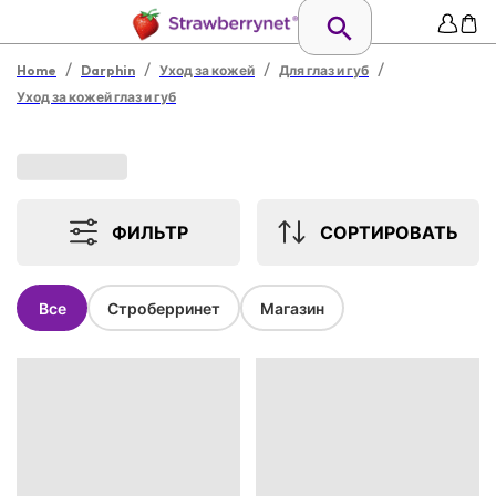
/
/
/
/
Home
Darphin
Уход за кожей
Для глаз и губ
Уход за кожей глаз и губ
ФИЛЬТР
СОРТИРОВАТЬ
Все
Строберринет
Магазин