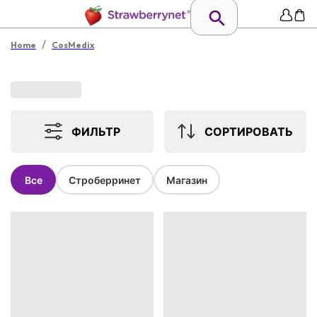
/
Home
CosMedix
ФИЛЬТР
СОРТИРОВАТЬ
Все
Строберринет
Магазин