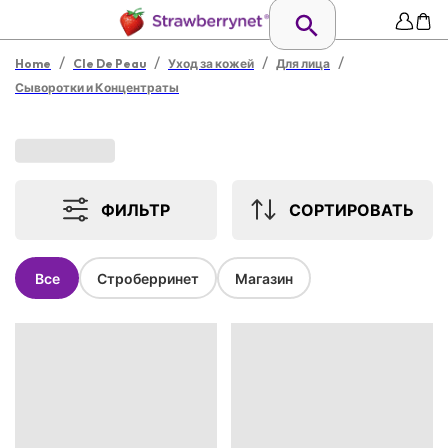
/
/
/
/
Home
Cle De Peau
Уход за кожей
Для лица
Сыворотки и Концентраты
ФИЛЬТР
СОРТИРОВАТЬ
Все
Строберринет
Магазин