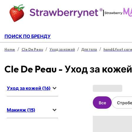
|
ПОИСК ПО БРЕНДУ
/
/
/
/
Home
Cle De Peau
Уход за кожей
Для тела
hand&foot car
Cle De Peau - Уход за коже
Уход за кожей (16)
Все
Стробе
Макияж (15)