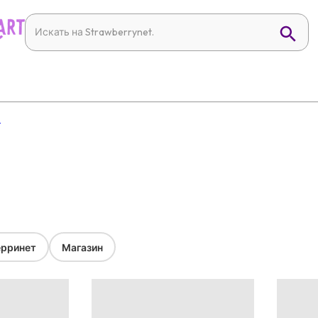
e
й
рринет
Магазин