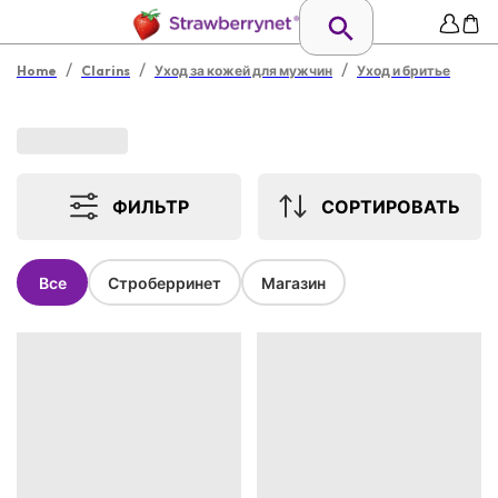
/
/
/
Home
Clarins
Уход за кожей для мужчин
Уход и бритье
ФИЛЬТР
СОРТИРОВАТЬ
Все
Строберринет
Магазин