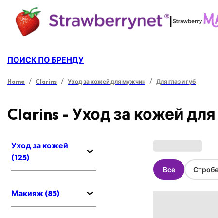
|
ПОИСК ПО БРЕНДУ
/
/
/
Home
Clarins
Уход за кожей для мужчин
Для глаз и губ
Clarins - Уход за кожей дл
Уход за кожей
(125)
Все
Стробе
Макияж (85)