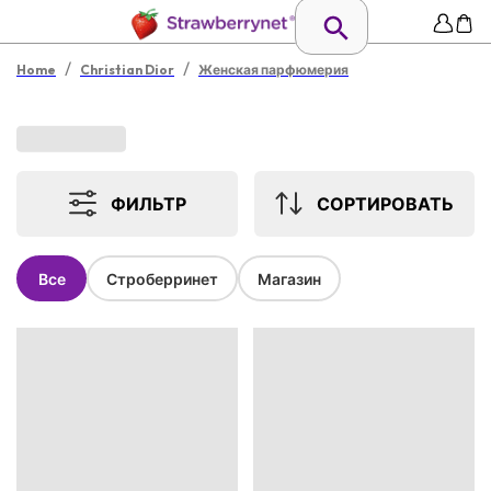
/
/
Home
Christian Dior
Женская парфюмерия
ФИЛЬТР
СОРТИРОВАТЬ
Все
Строберринет
Магазин