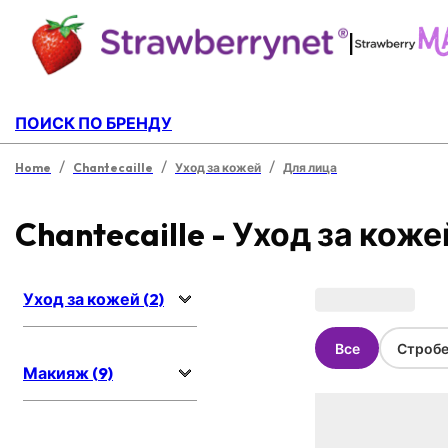
|
ПОИСК ПО БРЕНДУ
/
/
/
Home
Chantecaille
Уход за кожей
Для лица
Chantecaille - Уход за коже
Уход за кожей (2)
Все
Стробе
Макияж (9)