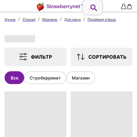
/
/
/
/
Home
Chanel
Макияж
Для лица
Праймер и база
ФИЛЬТР
СОРТИРОВАТЬ
Все
Строберринет
Магазин