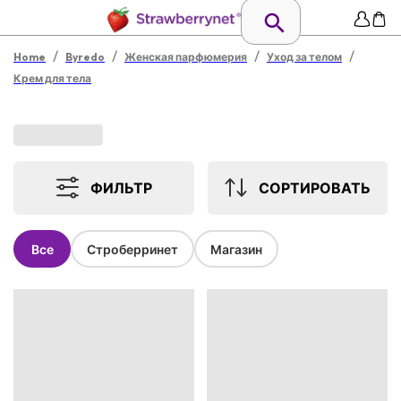
/
/
/
/
Home
Byredo
Женская парфюмерия
Уход за телом
Крем для тела
ФИЛЬТР
СОРТИРОВАТЬ
Все
Строберринет
Магазин