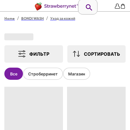
/
/
Home
BONDI WASH
Уход за кожей
ФИЛЬТР
СОРТИРОВАТЬ
Все
Строберринет
Магазин