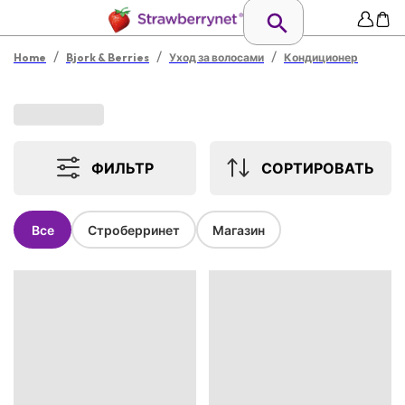
/
/
/
Home
Bjork & Berries
Уход за волосами
Кондиционер
ФИЛЬТР
СОРТИРОВАТЬ
Все
Строберринет
Магазин