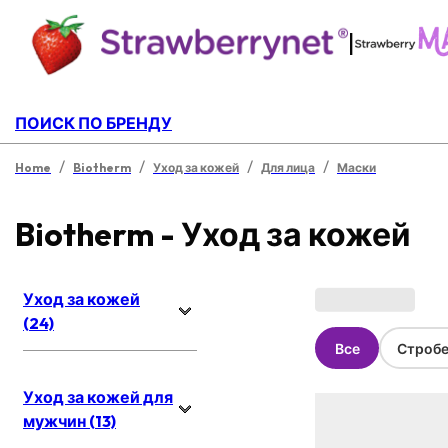
|
ПОИСК ПО БРЕНДУ
/
/
/
/
Home
Biotherm
Уход за кожей
Для лица
Маски
Biotherm - Уход за кожей
Уход за кожей
(24)
Все
Стробе
Уход за кожей для
мужчин (13)