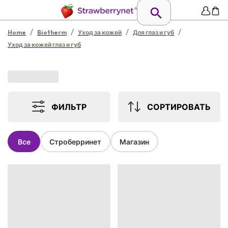
/
/
/
/
Home
Biotherm
Уход за кожей
Для глаз и губ
Уход за кожей глаз и губ
ФИЛЬТР
СОРТИРОВАТЬ
Все
Строберринет
Магазин