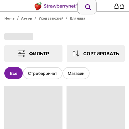
/
/
/
Home
Aesop
Уход за кожей
Для лица
ФИЛЬТР
СОРТИРОВАТЬ
Все
Строберринет
Магазин