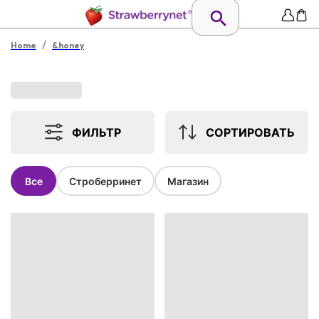
/
Home
&honey
ФИЛЬТР
СОРТИРОВАТЬ
Все
Строберринет
Магазин