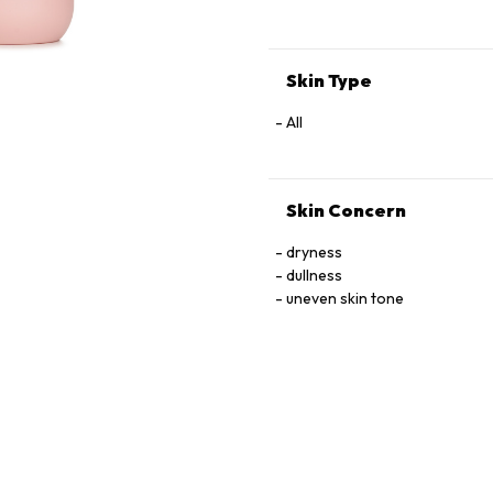
Extract, Ethylhexylglycerin, T
Acetyl Tetrapeptide-2, Acetyl
Hexapeptide-9, Palmitoyl Tri
Skin Type
All
Skin Concern
dryness
dullness
uneven skin tone