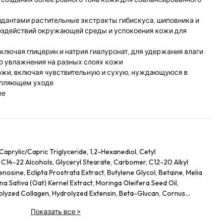
идантами растительные экстракты гибискуса, шиповника и
оздействий окружающей среды и успокоения кожи для
ключая глицерин и натрия гиалуронат, для удержания влаги
о увлажнения на разных слоях кожи
кожи, включая чувствительную и сухую, нуждающуюся в
епляющем уходе
ее
Caprylic/Capric Triglyceride, 1,2-Hexanediol, Cetyl
 C14-22 Alcohols, Glyceryl Stearate, Carbomer, C12-20 Alkyl
osine, Eclipta Prostrata Extract, Butylene Glycol, Betaine, Melia
na Sativa (Oat) Kernel Extract, Moringa Oleifera Seed Oil,
rolyzed Collagen, Hydrolyzed Extensin, Beta-Glucan, Cornus
nus Serotina (Wild Cherry) Fruit Extract, Punica Granatum Fruit
Показать все
>
rry) Fruit Extract, Vaccinium Macrocarpon (Cranberry) Fruit