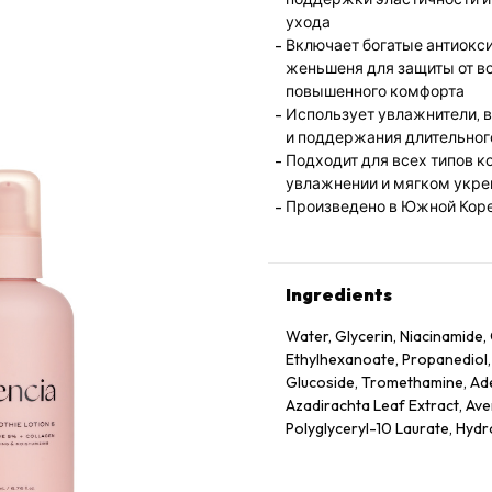
ухода
Включает богатые антиокс
женьшеня для защиты от в
повышенного комфорта
Использует увлажнители, в
и поддержания длительног
Подходит для всех типов 
увлажнении и мягком укр
Произведено в Южной Кор
Ingredients
Water, Glycerin, Niacinamide, 
Ethylhexanoate, Propanediol,
Glucoside, Tromethamine, Aden
Azadirachta Leaf Extract, Ave
Polyglyceryl-10 Laurate, Hyd
Officinalis Fruit Extract, Pru
Extract, Rubus Idaeus (Raspbe