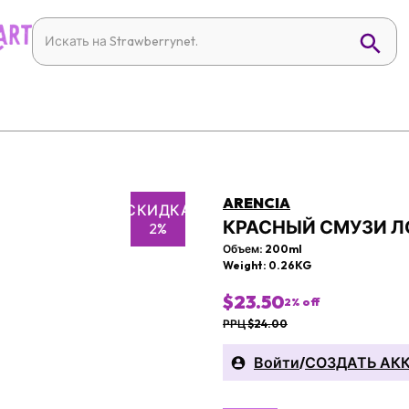
ARENCIA
СКИДКА
КРАСНЫЙ СМУЗИ Л
2%
Объем: 200ml
Weight: 0.26KG
$23.50
2
% off
РРЦ $24.00
Войти
/
СОЗДАТЬ АК