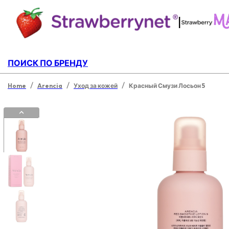
|
ПОИСК ПО БРЕНДУ
/
/
/
Home
Arencia
Уход за кожей
Красный Смузи Лосьон 5