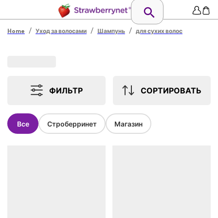
/
/
/
Home
Уход за волосами
Шампунь
для сухих волос
ФИЛЬТР
СОРТИРОВАТЬ
Все
Строберринет
Магазин