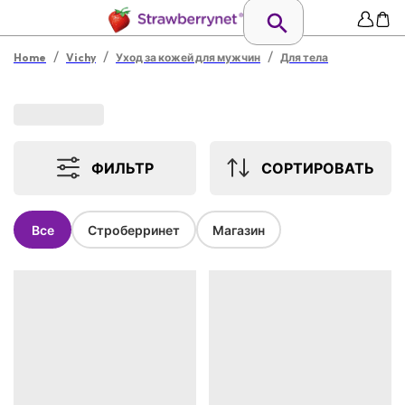
/
/
/
Home
Vichy
Уход за кожей для мужчин
Для тела
ФИЛЬТР
СОРТИРОВАТЬ
Все
Строберринет
Магазин