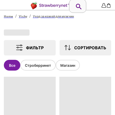
/
/
Home
Vichy
Уход за кожей для мужчин
ФИЛЬТР
СОРТИРОВАТЬ
Все
Строберринет
Магазин