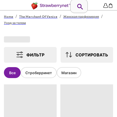
/
/
/
Home
The Merchant Of Venice
Женская парфюмерия
Уход за телом
ФИЛЬТР
СОРТИРОВАТЬ
Все
Строберринет
Магазин