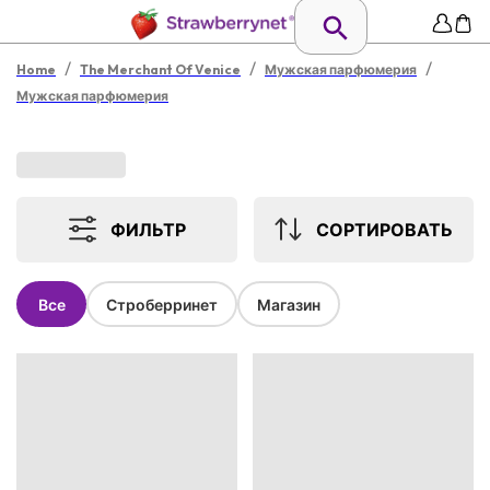
/
/
/
Home
The Merchant Of Venice
Мужская парфюмерия
Мужская парфюмерия
ФИЛЬТР
СОРТИРОВАТЬ
Все
Строберринет
Магазин