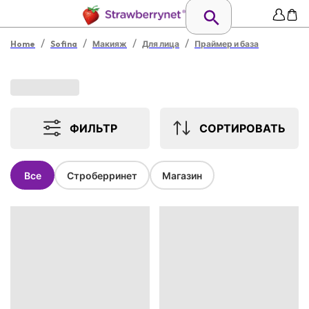
/
/
/
/
Home
Sofina
Макияж
Для лица
Праймер и база
ФИЛЬТР
СОРТИРОВАТЬ
Все
Строберринет
Магазин