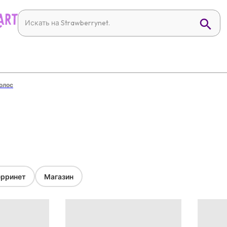
волос
рринет
Магазин