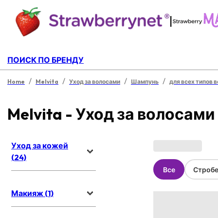
|
ПОИСК ПО БРЕНДУ
/
/
/
/
Home
Melvita
Уход за волосами
Шампунь
для всех типов 
Melvita - Уход за волосами
Уход за кожей
(24)
Все
Стробе
Макияж (1)