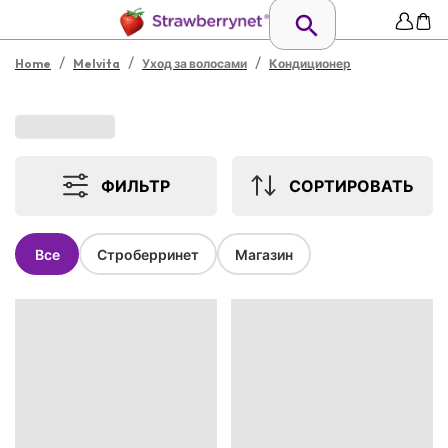
/
/
/
Home
Melvita
Уход за волосами
Кондиционер
ФИЛЬТР
СОРТИРОВАТЬ
Все
Строберринет
Магазин