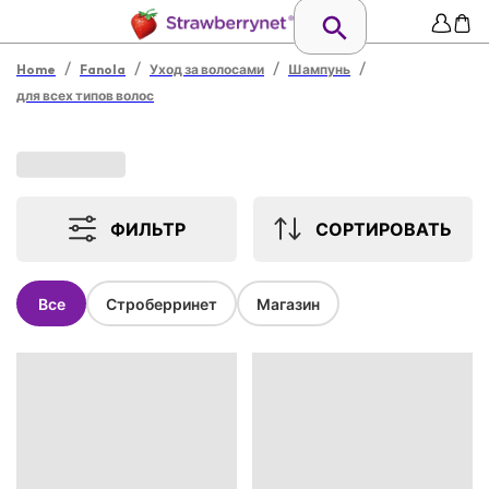
/
/
/
/
Home
Fanola
Уход за волосами
Шампунь
для всех типов волос
ФИЛЬТР
СОРТИРОВАТЬ
Все
Строберринет
Магазин