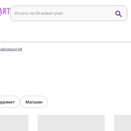
ей глаз и губ
й
рринет
Магазин