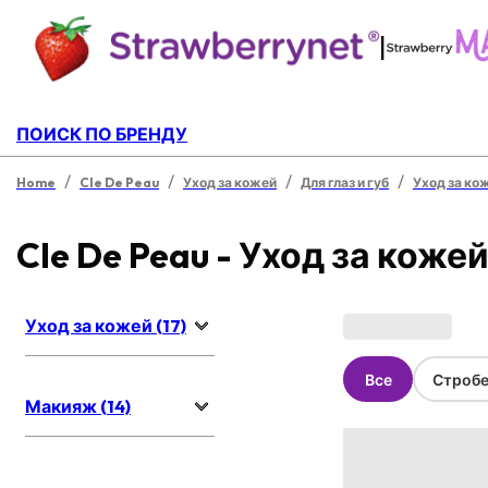
|
ПОИСК ПО БРЕНДУ
/
/
/
/
Home
Cle De Peau
Уход за кожей
Для глаз и губ
Уход за кож
Cle De Peau - Уход за коже
Уход за кожей (17)
Все
Стробе
Макияж (14)