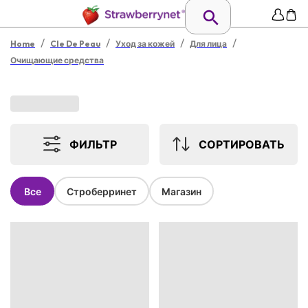
/
/
/
/
Home
Cle De Peau
Уход за кожей
Для лица
Очищающие средства
ФИЛЬТР
СОРТИРОВАТЬ
Все
Строберринет
Магазин