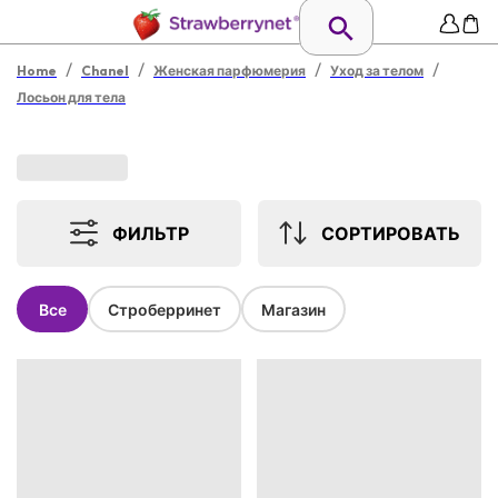
/
/
/
/
Home
Chanel
Женская парфюмерия
Уход за телом
Лосьон для тела
ФИЛЬТР
СОРТИРОВАТЬ
Все
Строберринет
Магазин