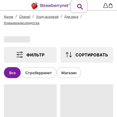
/
/
/
/
Home
Chanel
Уход за кожей
Для лица
Очищающие средства
ФИЛЬТР
СОРТИРОВАТЬ
Все
Строберринет
Магазин