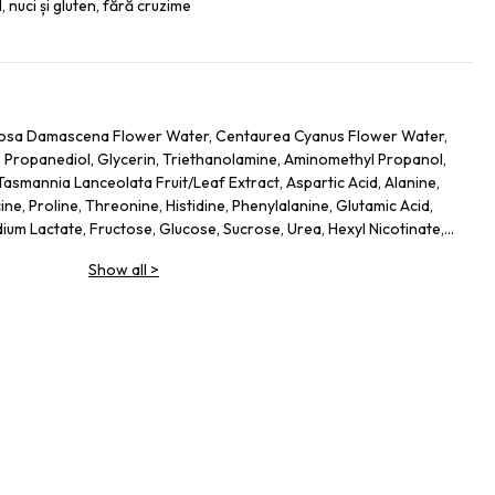
l, nuci și gluten, fără cruzime
, Rosa Damascena Flower Water, Centaurea Cyanus Flower Water,
 Propanediol, Glycerin, Triethanolamine, Aminomethyl Propanol,
asmannia Lanceolata Fruit/Leaf Extract, Aspartic Acid, Alanine,
cine, Proline, Threonine, Histidine, Phenylalanine, Glutamic Acid,
dium Lactate, Fructose, Glucose, Sucrose, Urea, Hexyl Nicotinate,
bate 20, Gellan Gum, Trisodium Ethylenediamine Disuccinate,
Show all
>
ycol, Potassium Sorbate, Sodium Benzoate, 1,2-Hexanediol,