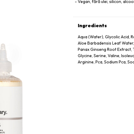
Vegan, fără ulei, silicon, alcoo
Ingredients
Aqua (Water), Glycolic Acid
Aloe Barbadensis Leaf Water,
Panax Ginseng Root Extract, T
Glycine, Serine, Valine, Isoleu
Arginine, Pca, Sodium Pca, So
Dextrin, Citric Acid, Polysor
Sodium Chloride, Hexylene Gl
Caprylyl Glycol.