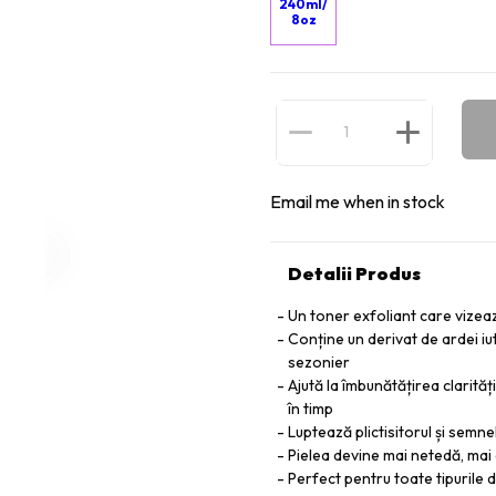
240ml/
8oz
Email me when in stock
Detalii Produs
Un toner exfoliant care vizeaz
Conține un derivat de ardei iu
sezonier
Ajută la îmbunătățirea clarități
în timp
Luptează plictisitorul și semne
Pielea devine mai netedă, mai 
Perfect pentru toate tipurile d