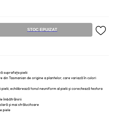
STOC EPUIZAT
ă suprafața pielii
te din Tasmanian de origine a plantelor, care variază în culori
i pielii, echilibrează tonul neuniform al pielii și corectează textura
le îmbătrânirii
clară și mai strălucitoare
e piele