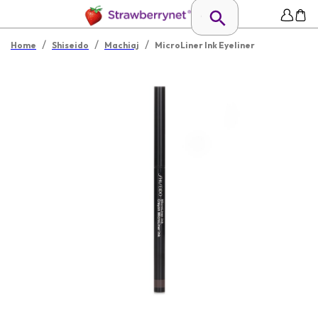
/
/
/
Home
Shiseido
Machiaj
MicroLiner Ink Eyeliner