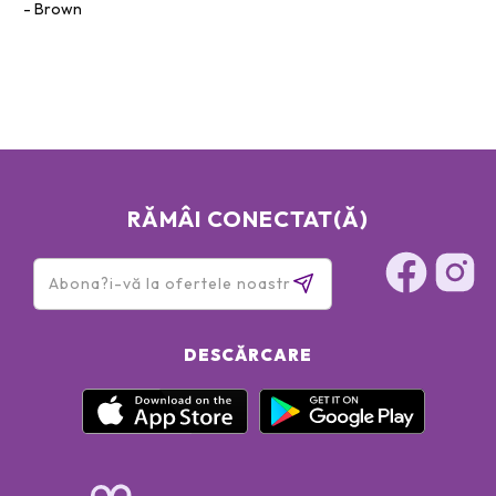
FERROCYANIDE (CI 77510)FERRIC FERROCYANIDE (CI
Brown
77510)]
RĂMÂI CONECTAT(Ă)
DESCĂRCARE