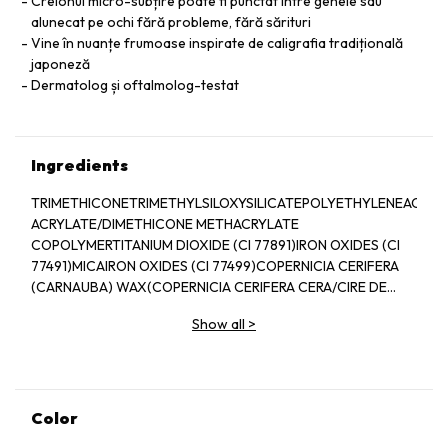
Creionul micro-subțire poate fi punctat între genele sau
alunecat pe ochi fără probleme, fără sărituri
Vine în nuanțe frumoase inspirate de caligrafia tradițională
japoneză
Dermatolog și oftalmolog-testat
Ingredients
TRIMETHICONETRIMETHYLSILOXYSILICATEPOLYETHYLENEACRYL
ACRYLATE/DIMETHICONE METHACRYLATE
COPOLYMERTITANIUM DIOXIDE (CI 77891)IRON OXIDES (CI
77491)MICAIRON OXIDES (CI 77499)COPERNICIA CERIFERA
(CARNAUBA) WAX(COPERNICIA CERIFERA CERA/CIRE DE
CARNAUBA)DIMETHICONEEUPHORBIA CERIFERA
Show all
>
(CANDELILLA) WAX(CANDELILLA CERA/CIRE DE
CANDELILLA)ALUMINUM HYDROXIDEMETHYL
METHACRYLATE CROSSPOLYMERHYDROGENATED
LECITHINSILICATOCOPHEROLIRON OXIDES (CI
77492)BHT[+/-(MAY CONTAIN/PEUT
Color
CONTENIR)ULTRAMARINES (CI 77007)FERRIC AMMONIUM