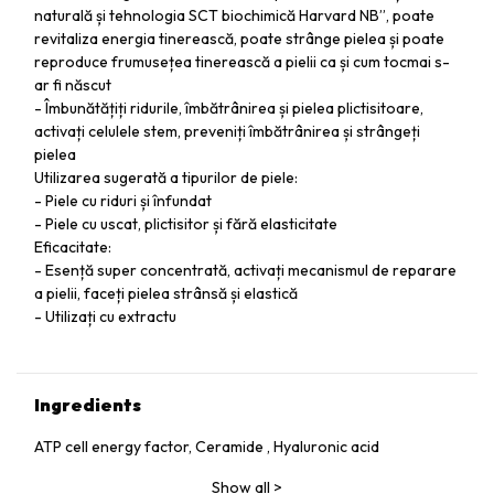
naturală și tehnologia SCT biochimică Harvard NB”, poate
revitaliza energia tinerească, poate strânge pielea și poate
reproduce frumusețea tinerească a pielii ca și cum tocmai s-
ar fi născut
- Îmbunătățiți ridurile, îmbătrânirea și pielea plictisitoare,
activați celulele stem, preveniți îmbătrânirea și strângeți
pielea
Utilizarea sugerată a tipurilor de piele:
- Piele cu riduri și înfundat
- Piele cu uscat, plictisitor și fără elasticitate
Eficacitate:
- Esență super concentrată, activați mecanismul de reparare
a pielii, faceți pielea strânsă și elastică
- Utilizați cu extractu
Ingredients
ATP cell energy factor, Ceramide , Hyaluronic acid
Show all
>