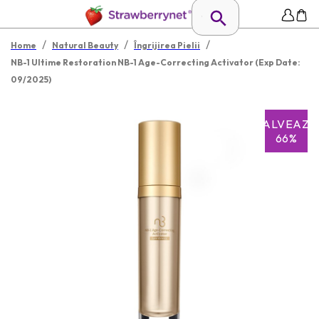
/
/
/
Home
Natural Beauty
Îngrijirea Pielii
NB-1 Ultime Restoration NB-1 Age-Correcting Activator (Exp Date:
09/2025)
SALVEAZĂ
66%