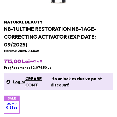
NATURAL BEAUTY
NB-1 ULTIME RESTORATION NB-1 AGE-
CORRECTING ACTIVATOR (EXP DATE:
09/2025)
Mărime: 20ml/0.68oz
715,00 Lei
66
% off
Preț Recomandat 2.076,50 Lei
CREARE
to unlock exclusive point
Login
/
CONT
discount!
SALE
20ml/
0.68oz