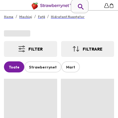
/
/
/
Home
Machiaj
Față
Hidratant Nuanțator
FILTER
FILTRARE
Toate
Strawberrynet
Mart