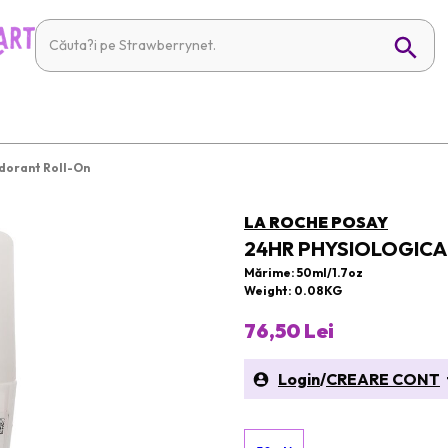
dorant Roll-On
LA ROCHE POSAY
24HR PHYSIOLOGIC
Mărime: 50ml/1.7oz
Weight: 0.08KG
76,50 Lei
Login
/
CREARE CONT
t