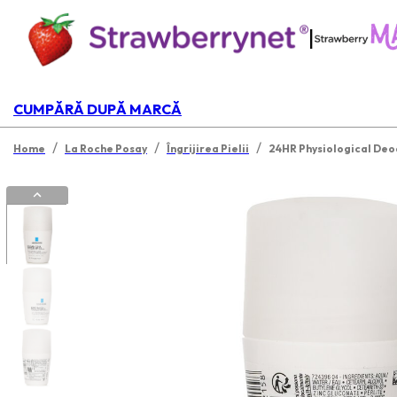
|
CUMPĂRĂ DUPĂ MARCĂ
/
/
/
Home
La Roche Posay
Îngrijirea Pielii
24HR Physiological Deo