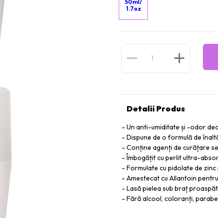
50ml/
1.7oz
Detalii Produs
Un anti-umiditate și -odor de
Dispune de o formulă de înalt
Conține agenți de curățare se
Îmbogățit cu perlit ultra-abso
Formulate cu pidolate de zinc 
Amestecat cu Allantoin pentru 
Lasă pielea sub braț proaspăt
Fără alcool, coloranți, paraben