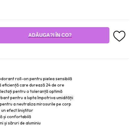
ADĂUGA?I ÎN CO?
odorant roll-on pentru pielea sensibilă
ă eficiență care durează 24 de ore
lectați pentru o toleranță optimă
rbant pentru a lupta împotriva umidității
pentru a neutraliza mirosurile pe corp
un efect liniștitor
ă și confortabilă
i și săruri de aluminiu