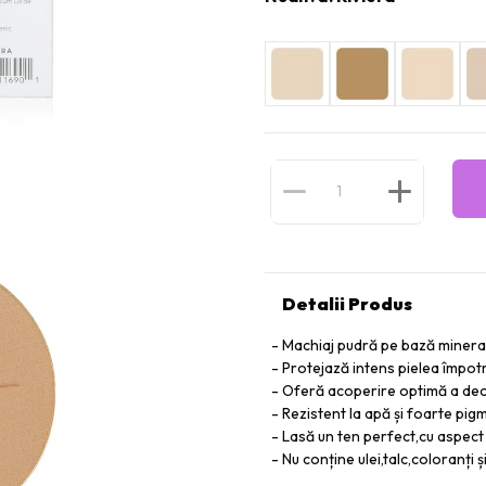
Detalii Produs
Machiaj pudră pe bază mineral
Protejază intens pielea împotr
Oferă acoperire optimă a deco
Rezistent la apă și foarte pig
Lasă un ten perfect,cu aspect
Nu conține ulei,talc,coloranți 