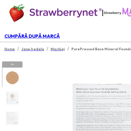
|
CUMPĂRĂ DUPĂ MARCĂ
/
/
/
Home
Jane Iredale
Machiaj
PurePressed Base Mineral Foundat