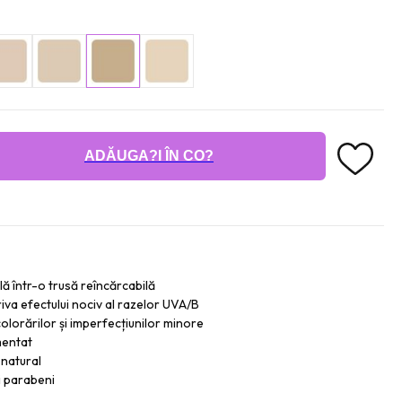
ADĂUGA?I ÎN CO?
ă într-o trusă reîncărcabilă
iva efectului nociv al razelor UVA/B
lorărilor și imperfecțiunilor minore
mentat
 natural
și parabeni