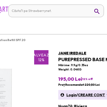
ion Refill SPF 20
JANE IREDALE
SALVEAZĂ
PUREPRESSED BASE 
12%
Mărime: 9.9g/0.35oz
Weight: 0.04KG
195,00 Lei
12
% off
Preț Recomandat 220,50 Lei
Login
/
CREARE CONT
t
Nuan?ă: Riviera