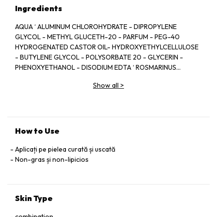
Ingredients
AQUA ‘ ALUMINUM CHLOROHYDRATE - DIPROPYLENE
GLYCOL - METHYL GLUCETH-20 - PARFUM - PEG-40
HYDROGENATED CASTOR OIL- HYDROXYETHYLCELLULOSE
- BUTYLENE GLYCOL - POLYSORBATE 20 - GLYCERIN -
PHENOXYETHANOL - DISODIUM EDTA ‘ ROSMARINUS
OFFICINALIS LEAF EXTRACT '' HAMAMELIS VIRGINIANA LEAF
Show all
>
EXTRACT - BAROSLMA BETULINA LEAF EXTRACT -
BUTYLPHEXYL METHYLPROPIONAL '' GERANIOL - BENZYL
SALICYLATE ‘ CITRONELLOL.
How to Use
Aplicați pe pielea curată și uscată
Non-gras și non-lipicios
Skin Type
combination