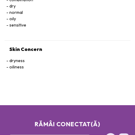
dry
normal
oily
sensitive
Skin Concern
dryness
oiliness
RĂMÂI CONECTAT(Ă)