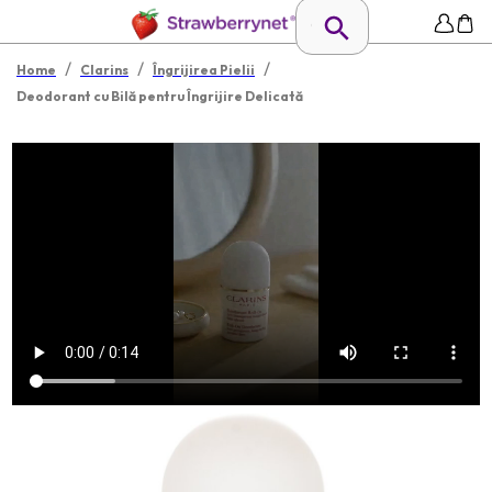
/
/
/
Home
Clarins
Îngrijirea Pielii
Deodorant cu Bilă pentru Îngrijire Delicată