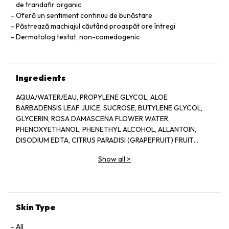
de trandafir organic
Oferă un sentiment continuu de bunăstare
Păstrează machiajul căutând proaspăt ore întregi
Dermatolog testat, non-comedogenic
Ingredients
AQUA/WATER/EAU, PROPYLENE GLYCOL, ALOE
BARBADENSIS LEAF JUICE, SUCROSE, BUTYLENE GLYCOL,
GLYCERIN, ROSA DAMASCENA FLOWER WATER,
PHENOXYETHANOL, PHENETHYL ALCOHOL, ALLANTOIN,
DISODIUM EDTA, CITRUS PARADISI (GRAPEFRUIT) FRUIT
EXTRACT, SODIUM HYDROXIDE, BENZYL ALCOHOL, CITRIC
Show all
>
ACID, POTASSIUM SORBATE, SODIUM BENZOATE, LAPSANA
COMMUNIS FLOWER/LEAF/STEM EXTRACT, CITRONELLOL,
GERANIOL, CAMELLIA SINENSIS LEAF EXTRACT,
DEHYDROACETIC ACID
Skin Type
All