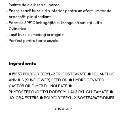
înainte de a elibera culoarea
Energizează buzele din interior pentru un efect uimitor de
proaspăt, plin și radiant
Formula SPF10 îmbogățită cu Mango sălbatic și Luffa
Cylindrica
Lasă buzele umede și protejate
Perfect pentru toate buzele
Ingredients
#15833 POLYGLYCERYL-2 TRIISOSTEARATE ● HELIANTHUS
ANNUUS (SUNFLOWER) SEED OIL ● HYDROGENATED
CASTOR OIL DIMER DILINOLEATE ●
PHYTOSTERYL/OCTYLDODECYL LAUROYL GLUTAMATE ●
JOJOBA ESTERS ● POLYGLYCERYL-2 ISOSTEARATE/DIMER
DILINOLEATE COPOLYMER ● EUPHORBIA CERIFERA
Show all
>
(CANDELILLA) WAX ● BEHENYL BEHENATE ● HELIANTHUS
ANNUUS (SUNFLOWER) SEED WAX ● BUTYROSPERMUM
PARKII (SHEA) BUTTER ● ORYZA SATIVA (RICE) BRAN WAX ●