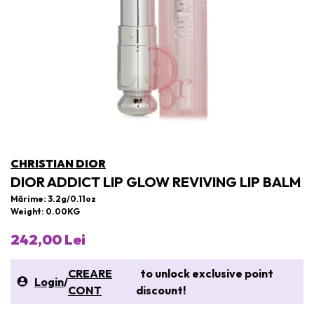
CHRISTIAN DIOR
DIOR ADDICT LIP GLOW REVIVING LIP BALM
Mărime: 3.2g/0.11oz
Weight: 0.00KG
242,00 Lei
CREARE
to unlock exclusive point
Login
/
CONT
discount!