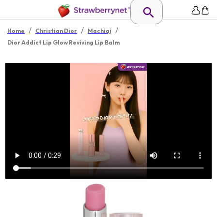
/
/
/
Home
Christian Dior
Machiaj
Dior Addict Lip Glow Reviving Lip Balm