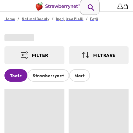
/
/
/
Home
Natural Beauty
Îngrijirea Pielii
Față
FILTER
FILTRARE
Toate
Strawberrynet
Mart