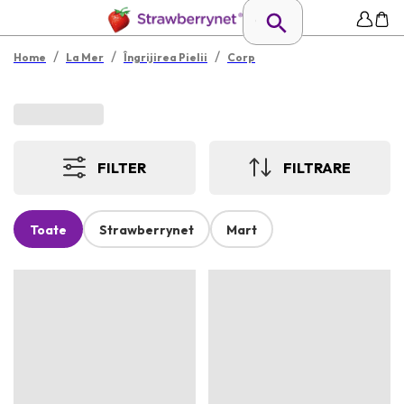
/
/
/
Home
La Mer
Îngrijirea Pielii
Corp
FILTER
FILTRARE
Toate
Strawberrynet
Mart