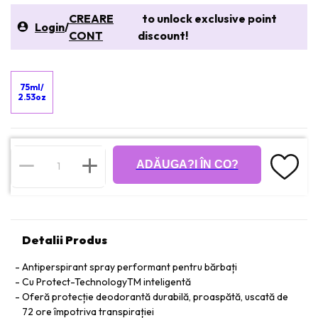
CREARE
to unlock exclusive point
Login
/
CONT
discount!
75ml/
2.53oz
ADĂUGA?I ÎN CO?
Detalii Produs
Antiperspirant spray performant pentru bărbați
Cu Protect-TechnologyTM inteligentă
Oferă protecție deodorantă durabilă, proaspătă, uscată de
72 ore împotriva transpirației