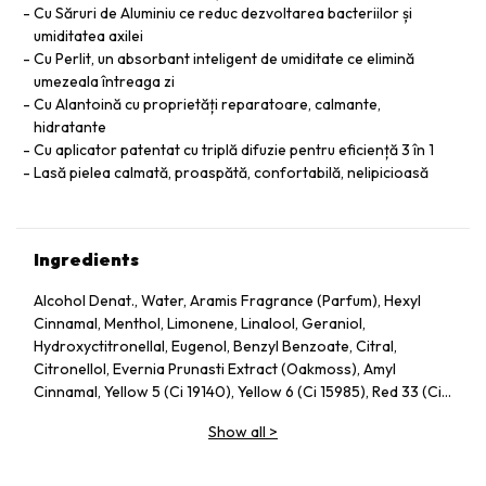
Cu Săruri de Aluminiu ce reduc dezvoltarea bacteriilor și
umiditatea axilei
Cu Perlit, un absorbant inteligent de umiditate ce elimină
umezeala întreaga zi
Cu Alantoină cu proprietăți reparatoare, calmante,
hidratante
Cu aplicator patentat cu triplă difuzie pentru eficiență 3 în 1
Lasă pielea calmată, proaspătă, confortabilă, nelipicioasă
Ingredients
Alcohol Denat., Water, Aramis Fragrance (Parfum), Hexyl
Cinnamal, Menthol, Limonene, Linalool, Geraniol,
Hydroxyctitronellal, Eugenol, Benzyl Benzoate, Citral,
Citronellol, Evernia Prunasti Extract (Oakmoss), Amyl
Cinnamal, Yellow 5 (Ci 19140), Yellow 6 (Ci 15985), Red 33 (Ci
17200), Blue 1 (Ci 42090).
Show all
>