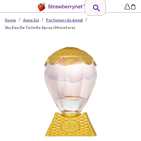
/
/
/
Home
Anna Sui
Parfumuri de damă
Sky Eau De Toilette Spray (Miniature)