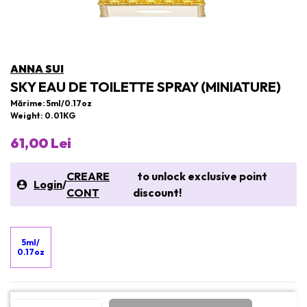
ANNA SUI
SKY EAU DE TOILETTE SPRAY (MINIATURE)
Mărime: 5ml/0.17oz
Weight: 0.01KG
61,00 Lei
CREARE
to unlock exclusive point
Login
/
CONT
discount!
5ml/
0.17oz