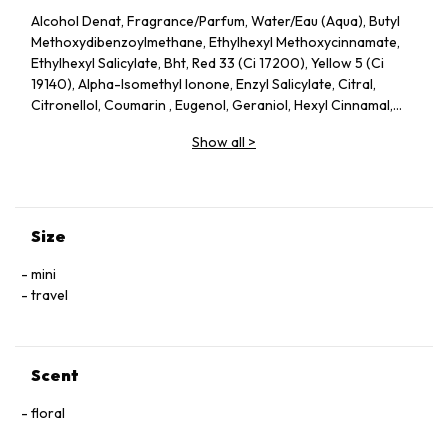
Alcohol Denat, Fragrance/Parfum, Water/Eau (Aqua), Butyl
Methoxydibenzoylmethane, Ethylhexyl Methoxycinnamate,
Ethylhexyl Salicylate, Bht, Red 33 (Ci 17200), Yellow 5 (Ci
19140), Alpha-Isomethyl Ionone, Enzyl Salicylate, Citral,
Citronellol, Coumarin , Eugenol, Geraniol, Hexyl Cinnamal,
Hydroxycitronellal, Limonene, Linalool
Show all
>
Size
mini
travel
Scent
floral