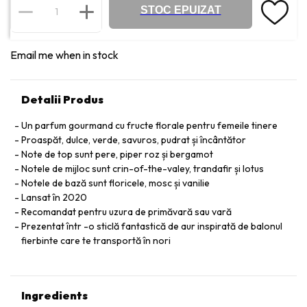
STOC EPUIZAT
Email me when in stock
Detalii Produs
Un parfum gourmand cu fructe florale pentru femeile tinere
Proaspăt, dulce, verde, savuros, pudrat și încântător
Note de top sunt pere, piper roz și bergamot
Notele de mijloc sunt crin-of-the-valey, trandafir și lotus
Notele de bază sunt floricele, mosc și vanilie
Lansat în 2020
Recomandat pentru uzura de primăvară sau vară
Prezentat într -o sticlă fantastică de aur inspirată de balonul
fierbinte care te transportă în nori
Ingredients