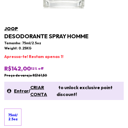
JOOP
DESODORANTE SPRAY HOMME
Tamanho: 75ml/2.5oz
Weight: 0.25KG
Apressa-te! Restam apenas 1!
R$142,00
12
% off
Preço de varejo R$161,50
CRIAR
to unlock exclusive point
Entrar
/
CONTA
discount!
75ml/
2.5oz