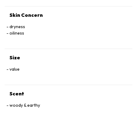
Skin Concern
dryness
oiliness
Size
value
Scent
woody & earthy