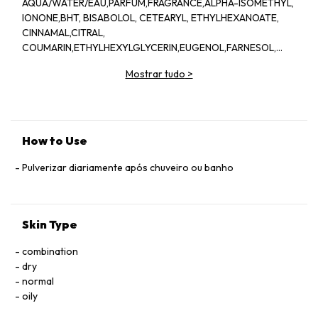
AQUA/WATER/EAU,PARFUM,FRAGRANCE,ALPHA-ISOMETHYL,
IONONE,BHT, BISABOLOL, CETEARYL, ETHYLHEXANOATE,
CINNAMAL,CITRAL,
COUMARIN,ETHYLHEXYLGLYCERIN,EUGENOL,FARNESOL,
HYDROXYCITRONELLAL, HYDROXYISOHEXEL, 3-
Mostrar tudo
>
CYCLOHEXENE, CARBOXALDEHYDE, ISOPROPYL,
MYRISTATE, LIMONENE,LINALOOL, TOCOPHEROL,
TRIETHYL,CITRATE
How to Use
Pulverizar diariamente após chuveiro ou banho
Skin Type
combination
dry
normal
oily